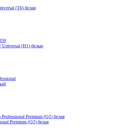
iversal (T6) белая
 Universal (Н1) белые
лый
ional Premium (Q2) белая