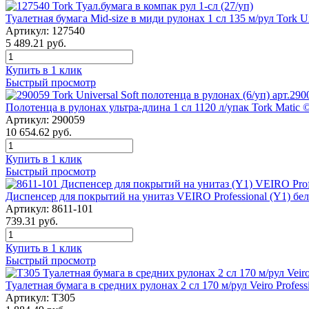
Туалетная бумага Mid-size в миди рулонах 1 сл 135 м/рул Tork Un
Артикул: 127540
5 489.21 руб.
Купить в 1 клик
Быстрый просмотр
Полотенца в рулонах ультра-длина 1 сл 1120 л/упак Tork Matic ©
Артикул: 290059
10 654.62 руб.
Купить в 1 клик
Быстрый просмотр
Диспенсер для покрытий на унитаз VEIRO Professional (Y1) бе
Артикул: 8611-101
739.31 руб.
Купить в 1 клик
Быстрый просмотр
Туалетная бумага в средних рулонах 2 сл 170 м/рул Veiro Profess
Артикул: T305