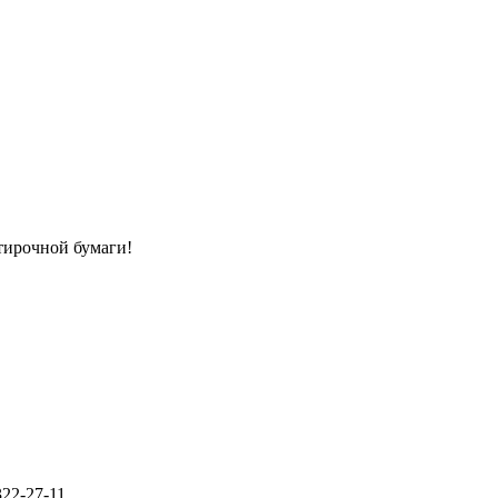
тирочной бумаги!
322-27-11