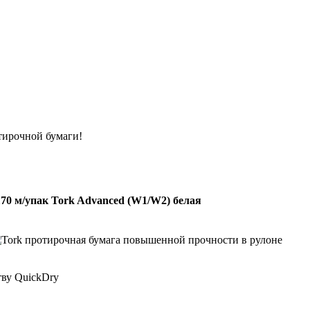
тирочной бумаги!
70 м/упак Tork Advanced (W1/W2) белая
тву QuickDry