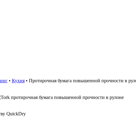
ринг
•
Кухня
•
Протирочная бумага повышенной прочности в руло
тву QuickDry