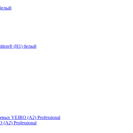
 белый
uition® (Н1) белый
(A2) Professional